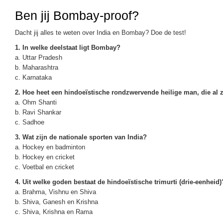
Ben jij Bombay-proof?
Dacht jij alles te weten over India en Bombay? Doe de test!
1. In welke deelstaat ligt Bombay?
a. Uttar Pradesh
b. Maharashtra
c. Karnataka
2. Hoe heet een hindoeïstische rondzwervende heilige man, die al 
a. Ohm Shanti
b. Ravi Shankar
c. Sadhoe
3. Wat zijn de nationale sporten van India?
a. Hockey en badminton
b. Hockey en cricket
c. Voetbal en cricket
4. Uit welke goden bestaat de hindoeïstische trimurti (drie-eenheid)
a. Brahma, Vishnu en Shiva
b. Shiva, Ganesh en Krishna
c. Shiva, Krishna en Rama