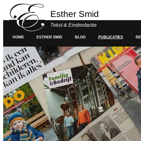
Esther Smid
Tekst & Eindredactie
HOME
ESTHER SMID
BLOG
PUBLICATIES
RE