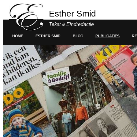
Esther Smid
Tekst & Eindredactie
HOME
ESTHER SMID
BLOG
PUBLICATIES
RE