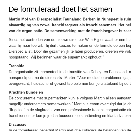
De formuleraad doet het samen
Martin Mol van Dierspecialist Faunaland Berben in Nunspeet is ruim
afvaardiging van zowel franchisegever als franchisenemers. Het be
van de organisatie. De samenwerking met de franchisegever is zeer 
Sinds het aantreden van de nieuwe directeur Wim Pijper waait er een friss
waar hij naar toe wil. Hij durft keuzes te maken en de formule op een 
Dierspecialist. Door die gezamenlijk te laten produceren, creëren we v
hoogstaand. Wij beginnen waar de supermarkt ophoudt.”
Transitie
De organisatie zit momenteel in de transitie van Dobey- en Faunaland- na
aanspreekpunt na de dierenarts. Martin: “Voor medische problemen ga je
overgewicht, huidvacht- of gewrichtsproblemen kun je uitstekend bij de Di
Krachten bundelen
De concurrentie met supermarkten kun je volgens Martin alleen aangaan d
mogelijk ondernemers samenwerken.” Martin is ervan overtuigd dat je 
“Ik geloof in de slagkracht van een professionele franchiseorganisatie d
franchisenemer kun je je dan focussen op klantbinding en klantadvisering
Discussie
In de formuleraad behartigt Martin met drie collega’s de belangen van 