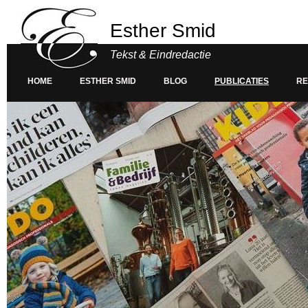
Esther Smid
Tekst & Eindredactie
HOME
ESTHER SMID
BLOG
PUBLICATIES
RE