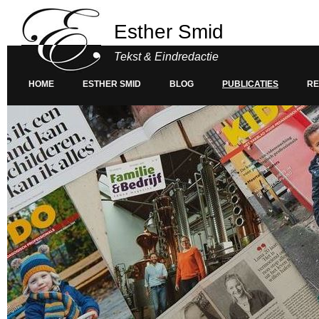
Esther Smid
Tekst & Eindredactie
HOME
ESTHER SMID
BLOG
PUBLICATIES
RE